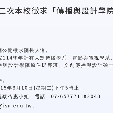
二次本校徵求「傳播與設計學
院公開徵求院長人選。
114
院
學年計有大眾傳播學系、電影與電視學系
播與設計學院原住民專班、文創傳播與設計碩
件。
115
3
10
(
)
5
年
月
日
星期二
下午
時止。
07-6577711#2043
處蔡杏惠小姐 電話：
@isu.edu.tw
。