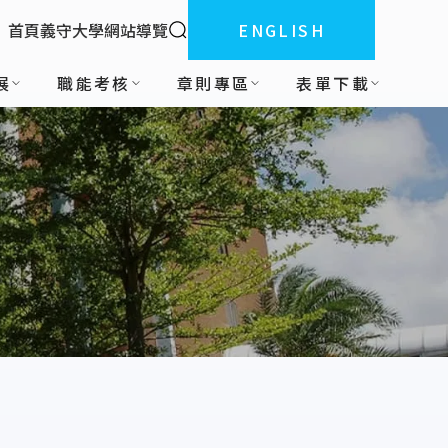
全站搜索
首頁
義守大學
網站導覽
ENGLISH
:::
展
職能考核
章則專區
表單下載