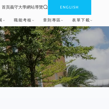
全站搜索
首頁
義守大學
網站導覽
ENGLISH
:::
展
職能考核
章則專區
表單下載