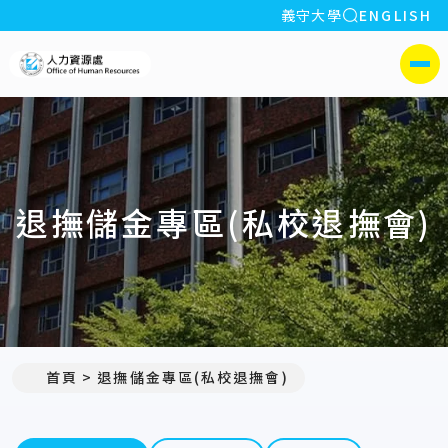
全站搜索
義守大學
ENGLISH
:::
義守大學人力資源處
側選單
退撫儲金專區(私校退撫會)
首頁
退撫儲金專區(私校退撫會)