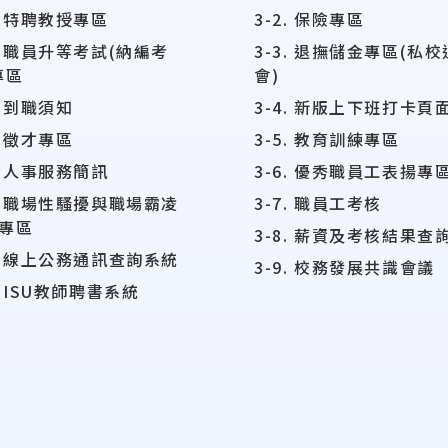
2. 特聘教授專區
3-2. 保險專區
3. 職員升等考試(納編考
3-3. 退撫儲金專區(私
專區
會)
. 到職須知
3-4. 新版上下班打卡頁
. 徵才專區
3-5. 教育訓練專區
6. 人事服務簡訊
3-6. 優秀職員工表揚專
7. 職場性騷擾與職場霸凌
3-7. 職員工考核
專區
3-8. 薪資及考核結果查
8. 線上公務通訊查詢系統
3-9. 校務發展共識會議
9. ISU教師聘書系統