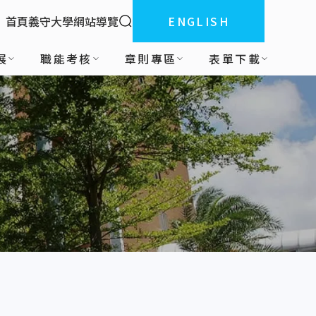
全站搜索
首頁
義守大學
網站導覽
ENGLISH
:::
展
職能考核
章則專區
表單下載