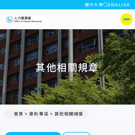
全站搜索
義守大學
ENGLISH
:::
義守大學人力資源處
側選單
其他相關規章
首頁
章則專區
其他相關規章