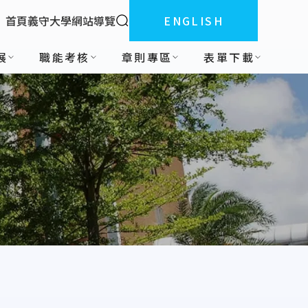
全站搜索
首頁
義守大學
網站導覽
ENGLISH
:::
展
職能考核
章則專區
表單下載