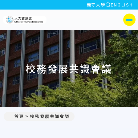
全站搜索
義守大學
ENGLISH
:::
義守大學人力資源處
側選單
校務發展共識會議
首頁
校務發展共識會議