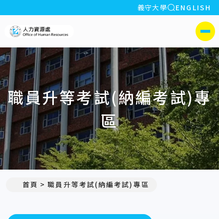
全站搜索
義守大學
ENGLISH
:::
義守大學人力資源處
側選單
職員升等考試(納編考試)專
區
首頁
職員升等考試(納編考試)專區