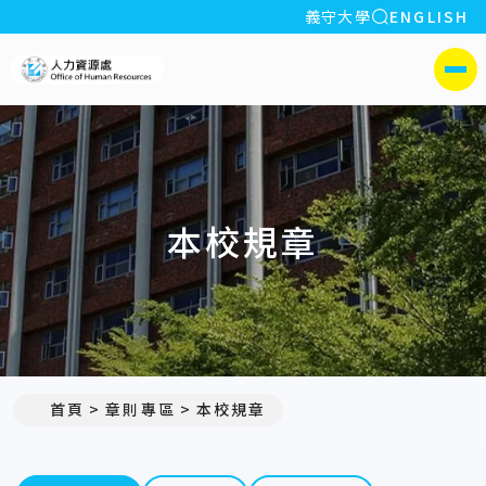
全站搜索
義守大學
ENGLISH
:::
義守大學人力資源處
側選單
本校規章
首頁
章則專區
本校規章