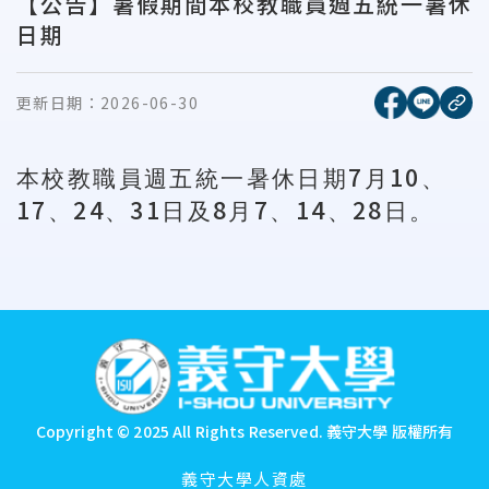
【公告】暑假期間本校教職員週五統一暑休
日期
[另開新視窗
[另開
更新日期：
2026-06-30
複
7
10
本校教職員週五統一暑休日期
月
、
17
24
31
8
7
14
28
、
、
日及
月
、
、
日。
:::
Copyright © 2025 All Rights Reserved.
義守大學 版權所有
義守大學人資處