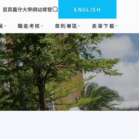
全站搜索
首頁
義守大學
網站導覽
ENGLISH
:::
展
職能考核
章則專區
表單下載