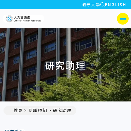
全站搜索
義守大學
ENGLISH
:::
義守大學人力資源處
側選單
研究助理
首頁
到職須知
研究助理